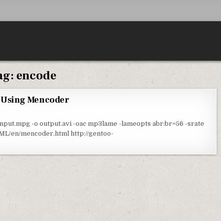
ag:
encode
 Using Mencoder
nput.mpg -o output.avi -oac mp3lame -lameopts abr:br=56 -srate
L/en/mencoder.html http://gentoo-